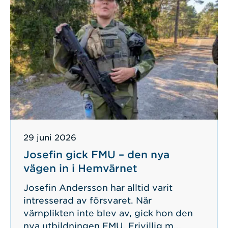
Publicerad
29 juni 2026
Josefin gick FMU – den nya
vägen in i Hemvärnet
Josefin Andersson har alltid varit
intresserad av försvaret. När
värnplikten inte blev av, gick hon den
nya utbildningen FMU, Frivillig m...