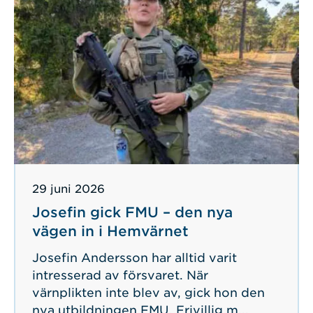
Publicerad
29 juni 2026
Josefin gick FMU – den nya
vägen in i Hemvärnet
Josefin Andersson har alltid varit
intresserad av försvaret. När
värnplikten inte blev av, gick hon den
nya utbildningen FMU, Frivillig m...