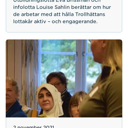
Utbildningslotta Eva Brissman och
infolotta Louise Sahlin berättar om hur
de arbetar med att hålla Trollhättans
lottakår aktiv – och engagerande.
Publicerad
2 november 2021