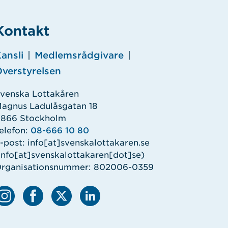
Kontakt
ansli
|
Medlemsrådgivare
|
verstyrelsen
venska Lottakåren
agnus Ladulåsgatan 18
1866 Stockholm
elefon:
08-666 10 80
-post:
info
[at]
svenskalottakaren.se
info[at]svenskalottakaren[dot]se)
rganisationsnummer: 802006-0359