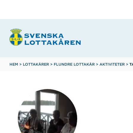
Hoppa
till
huvudinnehåll
Länkstig
HEM
>
LOTTAKÅRER
>
FLUNDRE LOTTAKÅR
>
AKTIVITETER
>
T
Flund