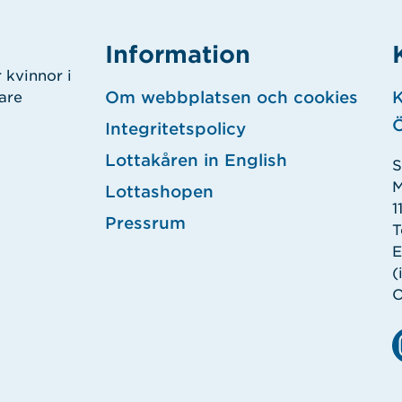
Information
 kvinnor i
Om webbplatsen och cookies
K
gare
Ö
Integritetspolicy
Lottakåren in English
S
M
Lottashopen
1
Pressrum
T
E
(
O