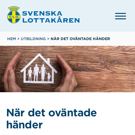
Hoppa
till
huvudinnehåll
Länkstig
HEM
>
UTBILDNING
>
NÄR DET OVÄNTADE HÄNDER
När det oväntade
händer