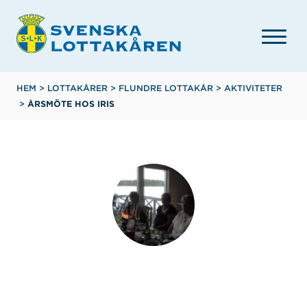
Hoppa
till
huvudinnehåll
Länkstig
HEM
>
LOTTAKÅRER
>
FLUNDRE LOTTAKÅR
>
AKTIVITETER
>
ÅRSMÖTE HOS IRIS
Flundre lottakår