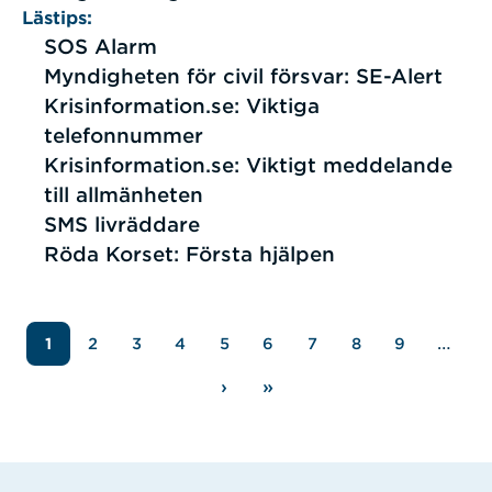
Lästips:
SOS Alarm
Myndigheten för civil försvar: SE-Alert
Krisinformation.se: Viktiga
telefonnummer
Krisinformation.se: Viktigt meddelande
till allmänheten
SMS livräddare
Röda Korset: Första hjälpen
Paginering
…
1
2
3
4
5
6
7
8
9
Sida
Sida
Sida
Sida
Sida
Sida
Sida
Sida
›
»
Nästa
Sista
sida
sidan