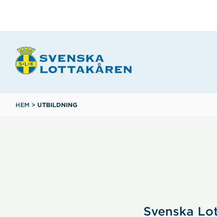
Hoppa
till
huvudinnehåll
Länkstig
HEM
>
UTBILDNING
Svenska Lot