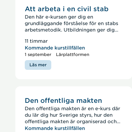
Att arbeta i en civil stab
Den här e-kursen ger dig en
grundläggande förståelse för en stabs
arbetsmetodik. Utbildningen ger dig
kunskaper för att kunna verka som
11 timmar
stabsmedlem i en civil stab.
Kommande kurstillfällen
1 september
Lärplattformen
Läs mer
Den offentliga makten
Den offentliga makten är en e-kurs där
du lär dig hur Sverige styrs, hur den
offentliga makten är organiserad och
vad de olika organen har för roll.
Kommande kurstillfällen