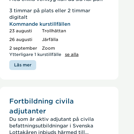
vilseledande information och bidra till
3 timmar på plats eller 2 timmar
att sprida verifierad information.
digitalt
Kommande kurstillfällen
23 augusti
Trollhättan
26 augusti
Järfälla
2 september
Zoom
Ytterligare 1 kurstillfälle
se alla
Läs mer
Fortbildning civila
adjutanter
Du som är aktiv adjutant på civila
befattningsutbildningar i Svenska
Lottakåren inbjuds härmed till