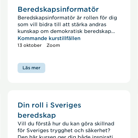
Beredskapsinformatör
Beredskapsinformatör är rollen för dig
som vill bidra till att stärka andras
kunskap om demokratisk beredskap
och vårt totalförsvar. Målet är att du
Kommande kurstillfällen
ska genomföra insatser i din kår och till
13 oktober
Zoom
exempel skolor.
Läs mer
Din roll i Sveriges
beredskap
Vill du förstå hur du kan göra skillnad
för Sveriges trygghet och säkerhet?
Den här kursen ger dig både inspiration