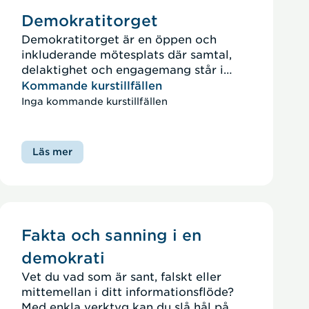
Demokratitorget
Demokratitorget är en öppen och
inkluderande mötesplats där samtal,
delaktighet och engagemang står i
centrum. Här får besökarna möjlighet
Kommande kurstillfällen
att utforska demokrati, samhällsansvar
Inga kommande kurstillfällen
och hur var och en kan bidra till ett
starkare och mer hållbart samhälle.
Läs mer
Fakta och sanning i en
demokrati
Vet du vad som är sant, falskt eller
mittemellan i ditt informationsflöde?
Med enkla verktyg kan du slå hål på