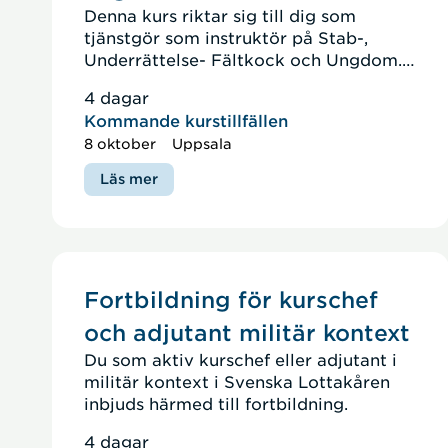
Denna kurs riktar sig till dig som
tjänstgör som instruktör på Stab-,
Underrättelse- Fältkock och Ungdom.
Den är till för att du ska fördjupa och
4 dagar
utveckla dig som instruktör.
Kommande kurstillfällen
8 oktober
Uppsala
Läs mer
Fortbildning för kurschef
och adjutant militär kontext
Du som aktiv kurschef eller adjutant i
militär kontext i Svenska Lottakåren
inbjuds härmed till fortbildning.
4 dagar