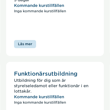
maten. Du är också beredd att stödja
Kommande kurstillfällen
staben med enklare uppgifter som
Inga kommande kurstillfällen
behöver lösas. I rollen som
förnödenhetsassistent blir du en viktig
del i att skapa uthållighet över tid i
händelse av en fredstida kris eller vid
höjd beredskap.
Läs mer
Funktionärsutbildning
Utbildning för dig som är
styrelseledamot eller funktionär i en
lottakår.
Kommande kurstillfällen
Inga kommande kurstillfällen