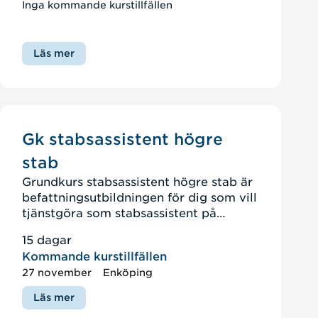
Inga kommande kurstillfällen
Läs mer
Gk stabsassistent högre
stab
Grundkurs stabsassistent högre stab är
befattningsutbildningen för dig som vill
tjänstgöra som stabsassistent på
Högkvarteret, inom FMTIS, i
15 dagar
Flygvapnet eller i en militärregionstab.
Kommande kurstillfällen
27 november
Enköping
Läs mer