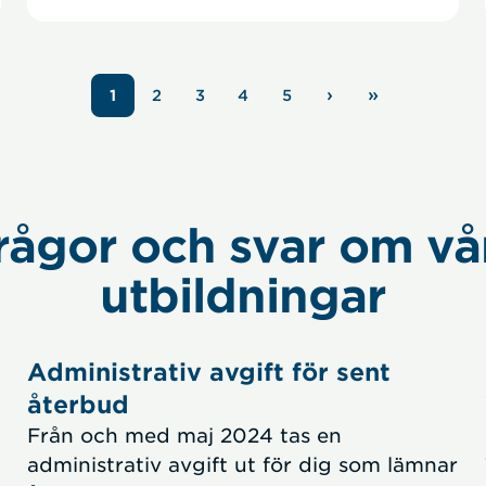
›
»
1
2
3
4
5
Sida
Sida
Sida
Sida
Nästa
Sista
sida
sidan
rågor och svar om vå
utbildningar
Administrativ avgift för sent
återbud
Från och med maj 2024 tas en
administrativ avgift ut för dig som lämnar