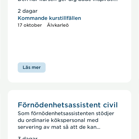
och konkret kunskap för att hitta ditt
2 dagar
sätt att bidra till den civila
Kommande kurstillfällen
beredskapen.
17 oktober
Älvkarleö
Läs mer
Förnödenhetsassistent civil
Som förnödenhetsassistenten stödjer
du ordinarie kökspersonal med
servering av mat så att de kan
koncentrera sig på att producera
3 dagar