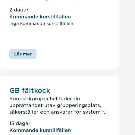
fortbildning.
2 dagar
Kommande kurstillfällen
Inga kommande kurstillfällen
Läs mer
GB fältkock
Som kokgruppchef leder du
upprättandet utav grupperingsplats,
säkerställer och ansvarar för system för
egenkontroll samt flödesschema,
15 dagar
säkerställer beställningar och leder
Kommande kurstillfällen
arbetet i kokgrupp.