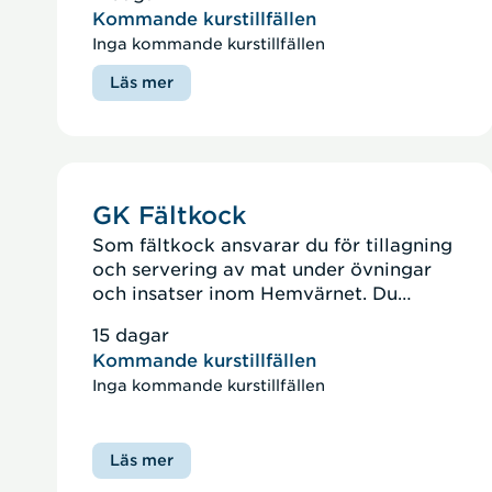
Kommande kurstillfällen
Inga kommande kurstillfällen
Läs mer
GK Fältkock
Som fältkock ansvarar du för tillagning
och servering av mat under övningar
och insatser inom Hemvärnet. Du
arbetar i kokvagn och ser till att
15 dagar
förbandet får den förplägnad som
Kommande kurstillfällen
behövs för att kunna lösa sina
Inga kommande kurstillfällen
uppgifter. Under utbildningen får du de
kunskaper och färdigheter som krävs
för att kunna tjänstgöra som fältkock i
Läs mer
Hemvärnet.