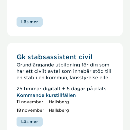
Läs mer
Gk stabsassistent civil
Grundläggande utbildning för dig som
har ett civilt avtal som innebär stöd till
en stab i en kommun, länsstyrelse eller
nationell myndighet och behöver
25 timmar digitalt + 5 dagar på plats
bygga på med stabskunskap.
Kommande kurstillfällen
11 november
Hallsberg
18 november
Hallsberg
Läs mer