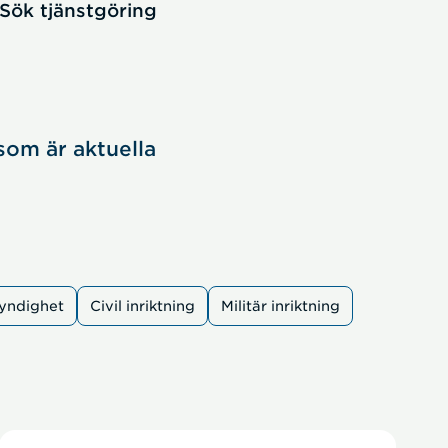
Sök tjänstgöring
som är aktuella
myndighet
Civil inriktning
Militär inriktning