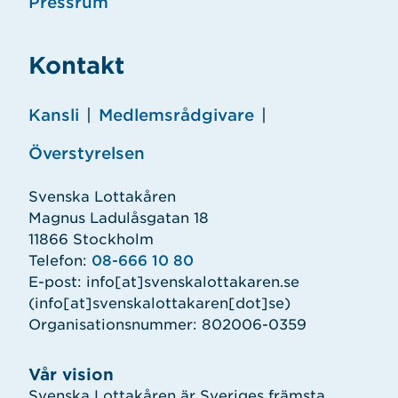
Pressrum
Kontakt
Kansli
|
Medlemsrådgivare
|
Överstyrelsen
Svenska Lottakåren
Magnus Ladulåsgatan 18
11866 Stockholm
Telefon:
08-666 10 80
E-post:
info
[at]
svenskalottakaren.se
(info[at]svenskalottakaren[dot]se)
Organisationsnummer: 802006-0359
Vår vision
Svenska Lottakåren är Sveriges främsta