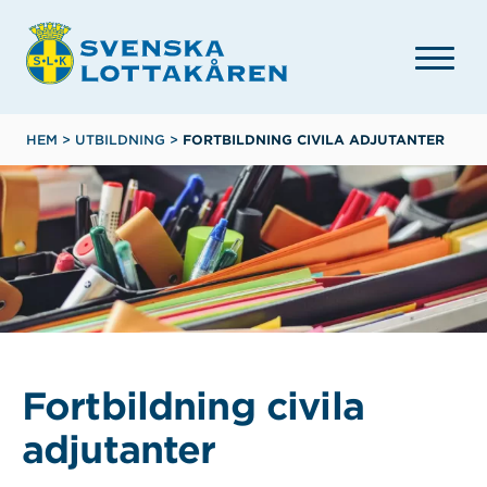
Hoppa
till
huvudinnehåll
Länkstig
HEM
>
UTBILDNING
>
FORTBILDNING CIVILA ADJUTANTER
Fortbildning civila
adjutanter