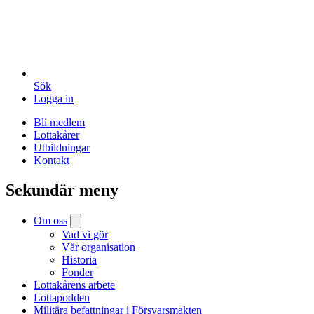
Sök
Logga in
Bli medlem
Lottakårer
Utbildningar
Kontakt
Sekundär meny
Om oss
Vad vi gör
Vår organisation
Historia
Fonder
Lottakårens arbete
Lottapodden
Militära befattningar i Försvarsmakten