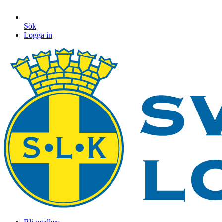
Sök
Logga in
Bli medlem