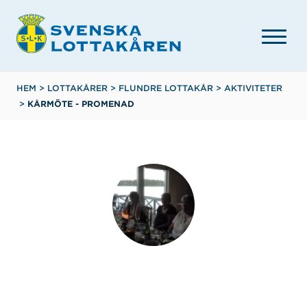
Hoppa
till
huvudinnehåll
Länkstig
HEM
>
LOTTAKÅRER
>
FLUNDRE LOTTAKÅR
>
AKTIVITETER
>
KÅRMÖTE - PROMENAD
Flundre lottakår