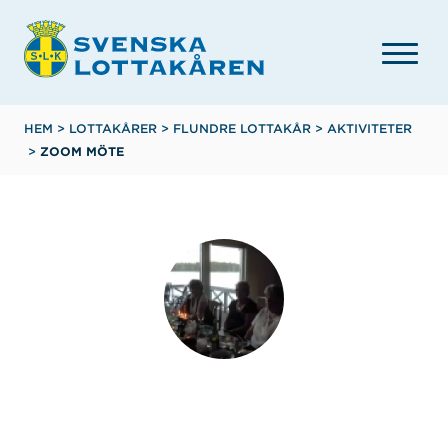
Hoppa
till
huvudinnehåll
Länkstig
HEM
>
LOTTAKÅRER
>
FLUNDRE LOTTAKÅR
>
AKTIVITETER
>
ZOOM MÖTE
Flundre lottakår