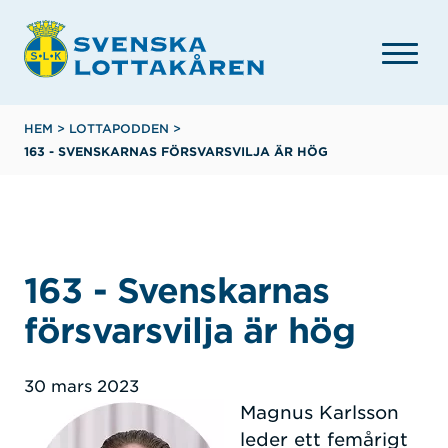
Hoppa
till
huvudinnehåll
Länkstig
HEM
>
LOTTAPODDEN
>
163 - SVENSKARNAS FÖRSVARSVILJA ÄR HÖG
163 - Svenskarnas
försvarsvilja är hög
30 mars 2023
Magnus Karlsson
leder ett femårigt