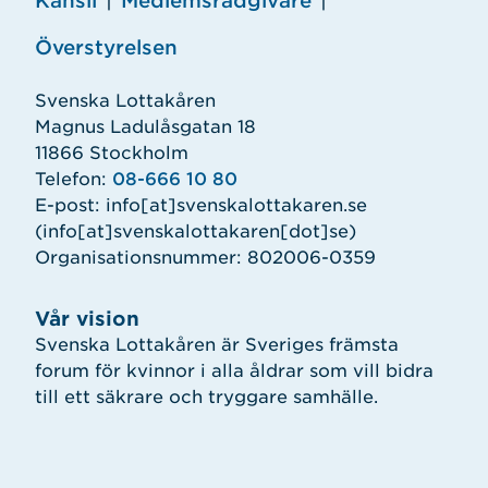
Kansli
|
Medlemsrådgivare
|
Överstyrelsen
Svenska Lottakåren
Magnus Ladulåsgatan 18
11866 Stockholm
Telefon:
08-666 10 80
E-post:
info
[at]
svenskalottakaren.se
(info[at]svenskalottakaren[dot]se)
Organisationsnummer: 802006-0359
Vår vision
Svenska Lottakåren är Sveriges främsta
forum för kvinnor i alla åldrar som vill bidra
till ett säkrare och tryggare samhälle.