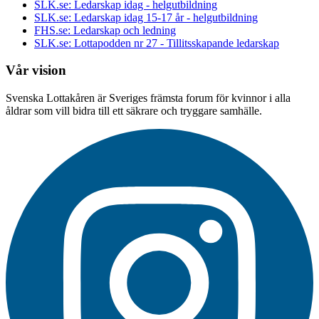
SLK.se: Ledarskap idag - helgutbildning
SLK.se: Ledarskap idag 15-17 år - helgutbildning
FHS.se: Ledarskap och ledning
SLK.se: Lottapodden nr 27 - Tillitsskapande ledarskap
Vår vision
Svenska Lottakåren är Sveriges främsta forum för kvinnor i alla
åldrar som vill bidra till ett säkrare och tryggare samhälle.