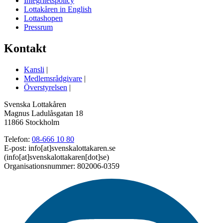
Integritetspolicy
Lottakåren in English
Lottashopen
Pressrum
Kontakt
Kansli
|
Medlemsrådgivare
|
Överstyrelsen
|
Svenska Lottakåren
Magnus Ladulåsgatan 18
11866 Stockholm
Telefon:
08-666 10 80
E-post:
info
[at]
svenskalottakaren.se
(info[at]svenskalottakaren[dot]se)
Organisationsnummer: 802006-0359