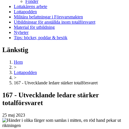
Fonder
Lottakårens arbete
Lottapodden
Militära befattningar i Försvarsmakten
Utbildningar för anställda inom totalförsvaret
Material för utbildning
Nyheter
Tips: böcker, poddar & besök
Länkstig
Hem
>
Lottapodden
>
167 - Utvecklande ledare stärker totalförsvaret
167 - Utvecklande ledare stärker
totalförsvaret
25 maj 2023