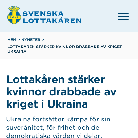
Hoppa
till
huvudinnehåll
Länkstig
HEM
>
NYHETER
>
LOTTAKÅREN STÄRKER KVINNOR DRABBADE AV KRIGET I
UKRAINA
Lottakåren stärker
kvinnor drabbade av
kriget i Ukraina
Ukraina fortsätter kämpa för sin
suveränitet, för frihet och de
demokratiska värden vi delar.