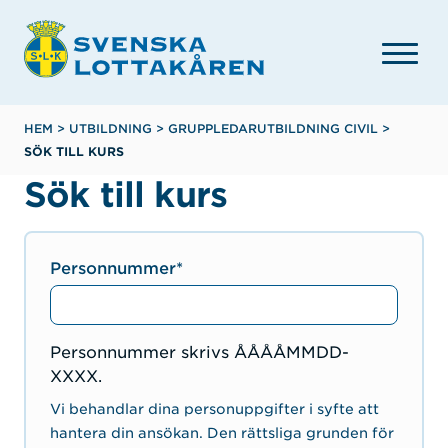
Hoppa
till
huvudinnehåll
Länkstig
HEM
>
UTBILDNING
>
GRUPPLEDARUTBILDNING CIVIL
>
SÖK TILL KURS
Sök till kurs
Personnummer
Personnummer skrivs ÅÅÅÅMMDD-
XXXX.
Vi behandlar dina personuppgifter i syfte att
hantera din ansökan. Den rättsliga grunden för