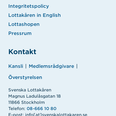
Integritetspolicy
Lottakåren in English
Lottashopen
Pressrum
Kontakt
Kansli
|
Medlemsrådgivare
|
Överstyrelsen
Svenska Lottakåren
Magnus Ladulåsgatan 18
11866 Stockholm
Telefon:
08-666 10 80
E-post:
info
[at]
svenskalottakaren.se