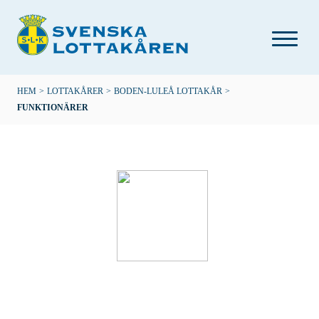
Hoppa
till
huvudinnehåll
Länkstig
HEM
>
LOTTAKÅRER
>
BODEN-LULEÅ LOTTAKÅR
>
FUNKTIONÄRER
Boden-Luleå lottakår