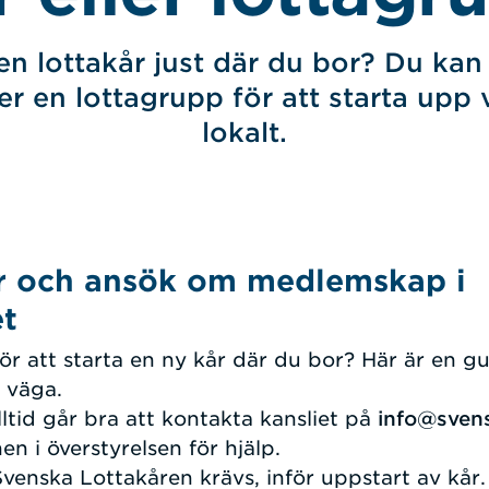
en lottakår just där du bor? Du kan 
ler en lottagrupp för att starta up
lokalt.
år och ansök om medlemskap i
et
för att starta en ny kår där du bor? Här är en g
l väga.
ltid går bra att kontakta kansliet på
info@svens
en i överstyrelsen för hjälp.
venska Lottakåren krävs, inför uppstart av kår.