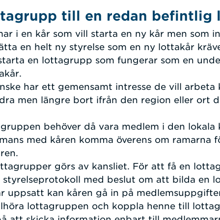
tagrupp till en redan befintlig 
r i en kår som vill starta en ny kår men som in
lsätta en helt ny styrelse som en ny lottakår kräve
t starta en lottagrupp som fungerar som en unde
akår.
ke har ett gemensamt intresse de vill arbeta kr
ra men längre bort ifrån den region eller ort d
tagruppen behöver då vara medlem i den lokala 
lsammans med kåren komma överens om ramarna f
åren.
ttagrupper görs av kansliet. För att få en lott
t styrelseprotokoll med beslut om att bilda en 
r uppsatt kan kåren gå in på medlemsuppgifter
lhöra lottagruppen och koppla henne till lotta
på att skicka information enbart till medlemmar