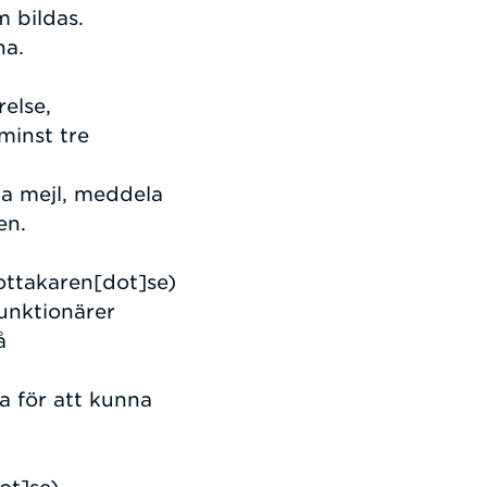
m bildas.
na.
else,
minst tre
ia mejl, meddela
sen.
ottakaren[dot]se)
unktionärer
å
a för att kunna