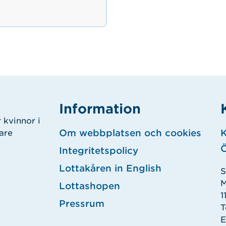
Information
 kvinnor i
Om webbplatsen och cookies
K
gare
Ö
Integritetspolicy
Lottakåren in English
S
M
Lottashopen
1
Pressrum
T
E