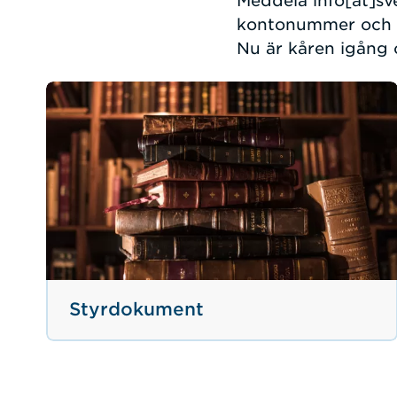
Meddela
info
[at]
sv
kontonummer och 
Nu är kåren igång o
Styrdokument