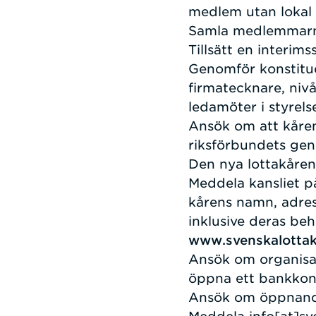
medlem utan lokal k
Samla medlemmarna
Tillsätt en interim
Genomför konstitu
firmatecknare, niv
ledamöter i styrel
Ansök om att kåren
riksförbundets gen
Den nya lottakåren 
Meddela kansliet 
kårens namn, adres
inklusive deras be
www.svenskalottak
Ansök om organisat
öppna ett bankko
Ansök om öppnande