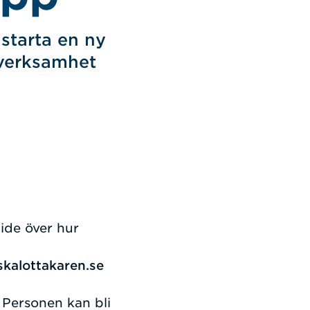
starta en ny
p verksamhet
uide över hur
kalottakaren.se
 Personen kan bli