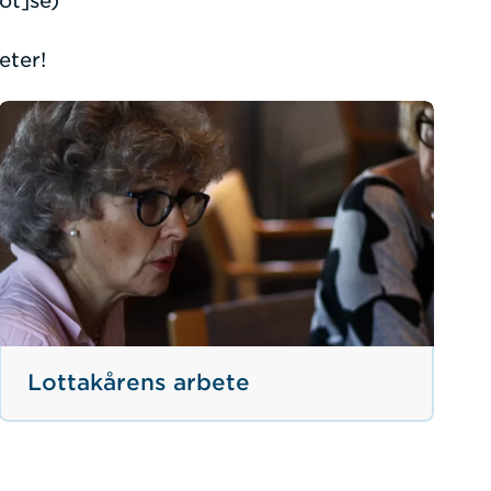
ot]se)
eter!
Lottakårens arbete