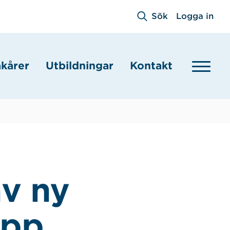
Sök
Logga in
akårer
Utbildningar
Kontakt
av ny
upp