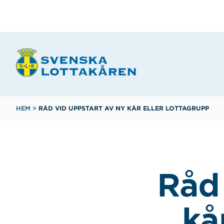
Hoppa
till
huvudinnehåll
Länkstig
HEM
>
RÅD VID UPPSTART AV NY KÅR ELLER LOTTAGRUPP
Råd 
kå