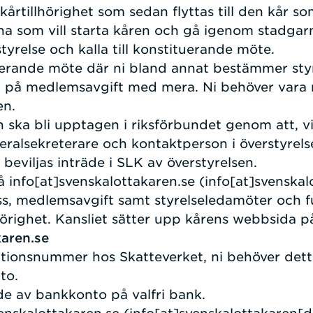
årtillhörighet som sedan flyttas till den kår so
 som vill starta kåren och gå igenom stadgar
sstyrelse och kalla till konstituerande möte.
erande möte där ni bland annat bestämmer styr
å på medlemsavgift med mera. Ni behöver vara 
sen.
 ska bli upptagen i riksförbundet genom att, v
eralsekreterare och kontaktperson i överstyrel
beviljas inträde i SLK av överstyrelsen.
på
info
[at]
svenskalottakaren.se
(info[at]svenskal
s, medlemsavgift samt styrelseledamöter och f
hörighet. Kansliet sätter upp kårens webbsida p
aren.se
ionsnummer hos Skatteverket, ni behöver dett
nto.
 av bankkonto på valfri bank.