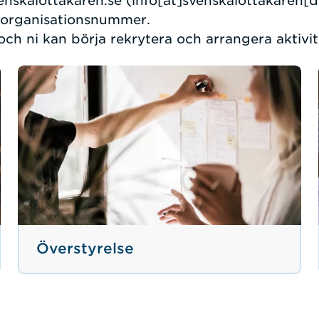
enskalottakaren.se
(info[at]svenskalottakaren[d
organisationsnummer.
ch ni kan börja rekrytera och arrangera aktivit
Överstyrelse