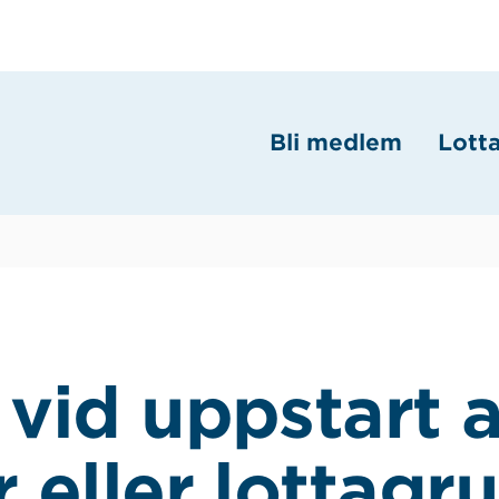
Bli medlem
Lott
vid uppstart 
r eller lottagr