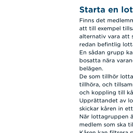
Starta en lot
Finns det medlemma
att till exempel til
alternativ vara at
redan befintlig lott
En sådan grupp kans
bosatta nära varand
belägen.
De som tillhör lot
tillhöra, och til
och koppling till k
Upprättandet av lo
skickar kåren in et
När lottagruppen ä
medlem som ska til
Kåren kan filtrera 