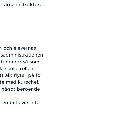
farna instruktörer
n och elevernas
ursadministrationen
t fungerar så som
a skulle rollen
 allt flyter på för
ete med kurschef.
ig något beroende
. Du behöver inte