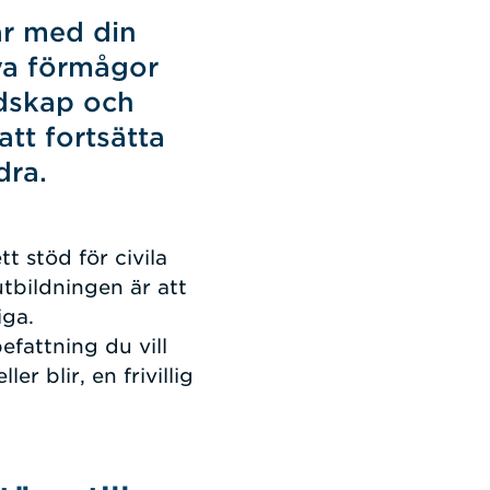
ar med din
ya förmågor
edskap och
att fortsätta
dra.
t stöd för civila
utbildningen är att
iga.
efattning du vill
r blir, en frivillig