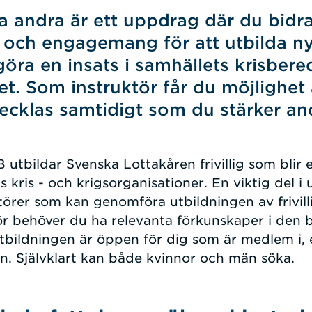
da andra är ett uppdrag där du bidr
och engagemang för att utbilda n
öra en insats i samhällets krisber
et. Som instruktör får du möjlighet 
ecklas samtidigt som du stärker an
tbildar Svenska Lottakåren frivillig som blir et
 kris - och krigsorganisationer. En viktig del i 
törer som kan genomföra utbildningen av frivill
tör behöver du ha relevanta förkunskaper i den b
Utbildningen är öppen för dig som är medlem i, elle
on. Självklart kan både kvinnor och män söka.