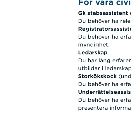
För våra civi
Gk stabsassistent c
Du behöver ha relev
Registratorsassist
Du behöver ha erfa
myndighet.
Ledarskap
Du har lång erfare
utbildar i ledarska
Storkökskock
(und
Du behöver ha erfar
Underrättelseassis
Du behöver ha erfa
presentera informa