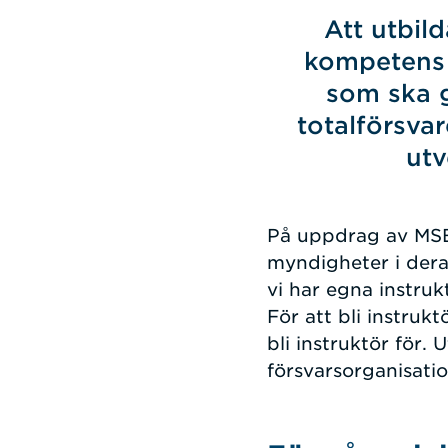
Att utbil
kompetens 
som ska g
totalförsvar
utv
På uppdrag av MSB u
myndigheter i deras
vi har egna instruk
För att bli instruk
bli instruktör för. 
försvarsorganisati