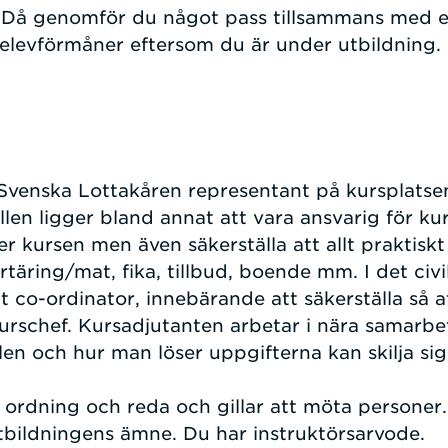
. Då genomför du något pass tillsammans med er
r elevförmåner eftersom du är under utbildning.
Svenska Lottakåren representant på kursplatse
llen ligger bland annat att vara ansvarig för k
er kursen men även säkerställa att allt praktisk
täring/mat, fika, tillbud, boende mm. I det civil
t co-ordinator, innebärande att säkerställa så att
 kurschef. Kursadjutanten arbetar i nära samarb
llen och hur man löser uppgifterna kan skilja s
 ordning och reda och gillar att möta personer
tbildningens ämne. Du har instruktörsarvode.