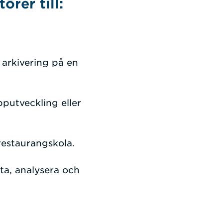
örer till:
 arkivering på en
putveckling eller
restaurangskola.
ta, analysera och