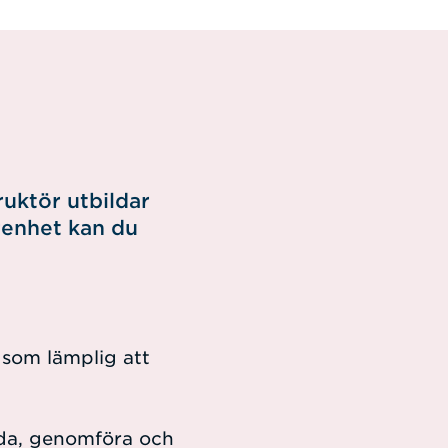
ruktör utbildar
renhet kan du
 som lämplig att
reda, genomföra och