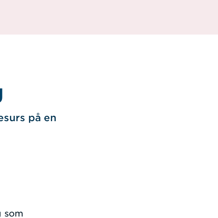
g
resurs på en
ng som