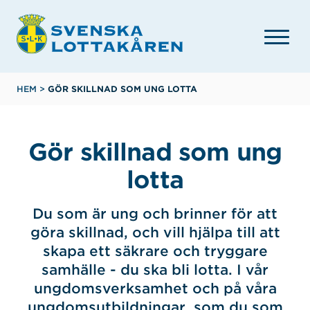
Hoppa
till
huvudinnehåll
Länkstig
HEM
>
GÖR SKILLNAD SOM UNG LOTTA
Gör skillnad som ung
lotta
Du som är ung och brinner för att
göra skillnad, och vill hjälpa till att
skapa ett säkrare och tryggare
samhälle - du ska bli lotta. I vår
ungdomsverksamhet och på våra
ungdomsutbildningar, som du som