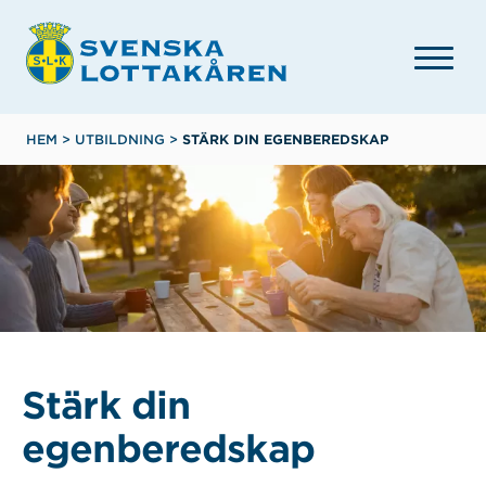
Hoppa
till
huvudinnehåll
Länkstig
HEM
>
UTBILDNING
>
STÄRK DIN EGENBEREDSKAP
Stärk din
egenberedskap