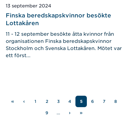
Publicerad
13 september 2024
Finska beredskapskvinnor besökte
Lottakåren
11 - 12 september besökte åtta kvinnor från
organisationen Finska beredskapskvinnor
Stockholm och Svenska Lottakåren. Mötet var
ett först...
Paginering
«
‹
1
2
3
4
5
6
7
8
Sida
Sida
Sida
Sida
Sida
Sida
Sida
Första
Föregående
sidan
sida
…
›
»
9
Sida
Nästa
Sista
sida
sidan