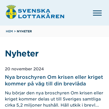
Hoppa
till
huvudinnehåll
Länkstig
HEM
>
NYHETER
Nyheter
Publicerad
20 november 2024
Nya broschyren Om krisen eller kriget
kommer på väg till din brevlåda
Nu börjar den nya broschyren Om krisen eller
kriget kommer delas ut till Sveriges samtliga
cirka 5,2 miljoner hushåll. Håll utkik i brevl...