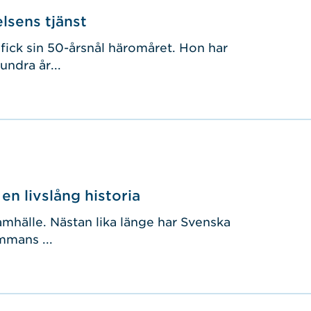
lsens tjänst
 fick sin 50-årsnål häromåret. Hon har
undra år...
n livslång historia
e samhälle. Nästan lika länge har Svenska
mmans ...