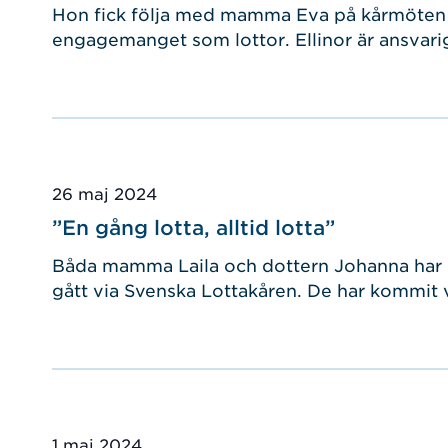
Hon fick följa med mamma Eva på kårmöten s
engagemanget som lottor. Ellinor är ansvarig
Publicerad
26 maj 2024
”En gång lotta, alltid lotta”
Båda mamma Laila och dottern Johanna har h
gått via Svenska Lottakåren. De har kommit väl
Publicerad
1 maj 2024