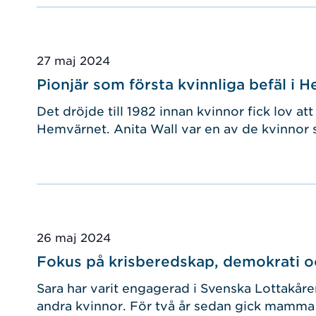
Publicerad
27 maj 2024
Pionjär som första kvinnliga befäl i 
Det dröjde till 1982 innan kvinnor fick lov att 
Hemvärnet. Anita Wall var en av de kvinnor s
Publicerad
26 maj 2024
Fokus på krisberedskap, demokrati oc
Sara har varit engagerad i Svenska Lottakåren 
andra kvinnor. För två år sedan gick mamma C