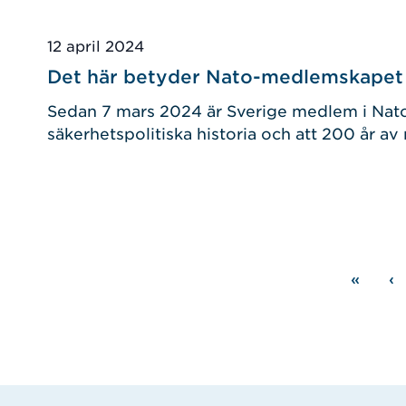
Publicerad
12 april 2024
Det här betyder Nato-medlemskapet 
Sedan 7 mars 2024 är Sverige medlem i Nato.
säkerhetspolitiska historia och att 200 år av mi
Paginering
«
‹
Första
F
sidan
s