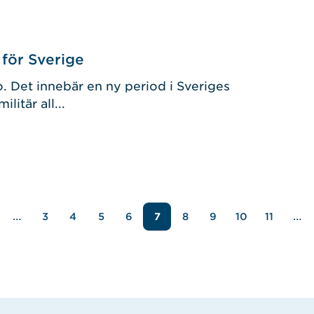
för Sverige
 Det innebär en ny period i Sveriges
litär all...
…
…
3
4
5
6
7
8
9
10
11
Sida
Sida
Sida
Sida
Sida
Sida
Sida
Sida
öregående
ida