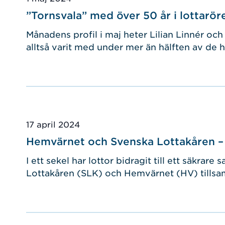
”Tornsvala” med över 50 år i lottaröre
Månadens profil i maj heter Lilian Linnér och
alltså varit med under mer än hälften av de h
Publicerad
17 april 2024
Hemvärnet och Svenska Lottakåren – e
I ett sekel har lottor bidragit till ett säkrar
Lottakåren (SLK) och Hemvärnet (HV) tillsa