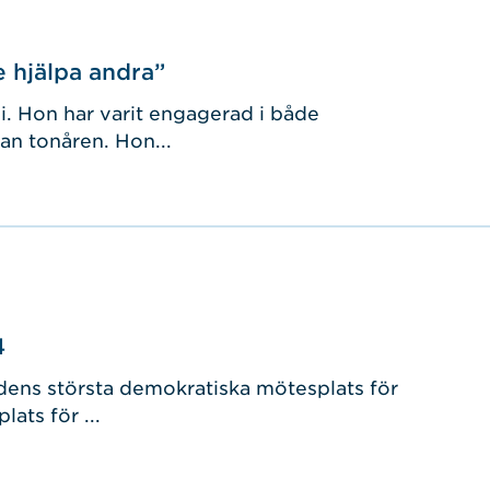
te hjälpa andra”
i. Hon har varit engagerad i både
an tonåren. Hon...
4
dens största demokratiska mötesplats för
ats för ...